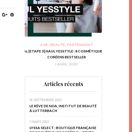
,
,
ASIE
BEAUTÉ
PARTENARIAT
NIES, LE BOCAL
[ETAPE 3] HAUL YESSTYLE : 8 COSMÉTIQUES
DIY DE NOËL #1
RIR
CORÉENS BESTSELLER
EN 
16
1 AVRIL 2020
29 N
Articles récents
16 SEPTEMBRE 2022
LE RÊVE DE NOA, INSTITUT DE BEAUTÉ
À LUTTERBACH
1 MARS 2022
LYSSA SELECT : BOUTIQUE FRANÇAISE