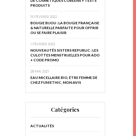
DE COSMÉTIQUES CORÉENS + TESTS
PRODUITS
15 FÉVRIER 2022
BOUGIE BIJOU : LA BOUGIE FRANÇAISE
& NATURELLE PARFAITE POUR OFFRIR
OU SE FAIRE PLAISIR
1 FÉVRIER 2022
NOUVEAUTÉS SISTERS REPUBLIC : LES
CULOTTES MENSTRUELLES POUR ADO
+ CODE PROMO
28 MAI 2021
EAU MICELLAIRE BIO, ÊTRE FEMME DE
CHEZ FUN!ETHIC, MON AVIS
Catégories
ACTUALITÉS