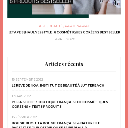
,
,
ASIE
BEAUTÉ
PARTENARIAT
FRIR
[ETAPE 3] HAUL YESSTYLE : 8 COSMÉTIQUES CORÉENS BESTSELLER
D
1 AVRIL 2020
Articles récents
16 SEPTEMBRE 2022
LE RÊVE DE NOA, INSTITUT DE BEAUTÉ À LUTTERBACH
1 MARS 2022
LYSSA SELECT : BOUTIQUE FRANÇAISE DE COSMÉTIQUES
CORÉENS + TESTS PRODUITS
15 FÉVRIER 2022
BOUGIE BIJOU : LA BOUGIE FRANÇAISE & NATURELLE
PARFAITE POUR OFFRIR OU SE FAIRE PLAISIR