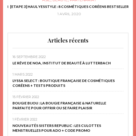
FRIR
[ETAPE 3] HAUL YESSTYLE : 8 COSMÉTIQUES CORÉENS BESTSELLER
D
1 AVRIL 2020
Articles récents
16 SEPTEMBRE 2022
LE RÊVE DE NOA, INSTITUT DE BEAUTÉ À LUTTERBACH
1 MARS 2022
LYSSA SELECT : BOUTIQUE FRANÇAISE DE COSMÉTIQUES
CORÉENS + TESTS PRODUITS
15 FÉVRIER 2022
BOUGIE BIJOU : LA BOUGIE FRANÇAISE & NATURELLE
PARFAITE POUR OFFRIR OU SE FAIRE PLAISIR
1 FÉVRIER 2022
NOUVEAUTÉS SISTERS REPUBLIC : LES CULOTTES
MENSTRUELLES POUR ADO + CODE PROMO