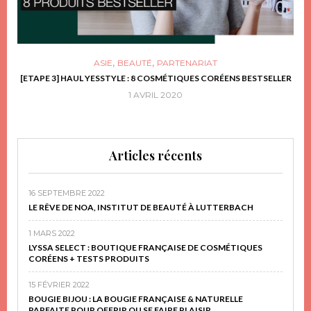
,
,
ASIE
BEAUTÉ
PARTENARIAT
FRIR
[ETAPE 3] HAUL YESSTYLE : 8 COSMÉTIQUES CORÉENS BESTSELLER
D
1 AVRIL 2020
Articles récents
16 SEPTEMBRE 2022
LE RÊVE DE NOA, INSTITUT DE BEAUTÉ À LUTTERBACH
1 MARS 2022
LYSSA SELECT : BOUTIQUE FRANÇAISE DE COSMÉTIQUES
CORÉENS + TESTS PRODUITS
15 FÉVRIER 2022
BOUGIE BIJOU : LA BOUGIE FRANÇAISE & NATURELLE
PARFAITE POUR OFFRIR OU SE FAIRE PLAISIR