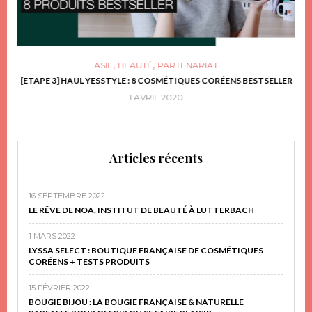
,
,
ASIE
BEAUTÉ
PARTENARIAT
FRIR
[ETAPE 3] HAUL YESSTYLE : 8 COSMÉTIQUES CORÉENS BESTSELLER
D
1 AVRIL 2020
Articles récents
16 SEPTEMBRE 2022
LE RÊVE DE NOA, INSTITUT DE BEAUTÉ À LUTTERBACH
1 MARS 2022
LYSSA SELECT : BOUTIQUE FRANÇAISE DE COSMÉTIQUES
CORÉENS + TESTS PRODUITS
15 FÉVRIER 2022
BOUGIE BIJOU : LA BOUGIE FRANÇAISE & NATURELLE