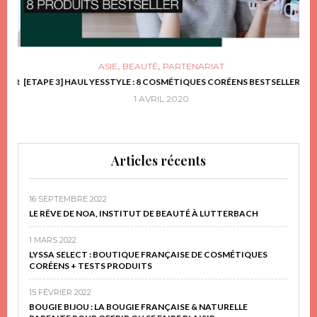
,
,
ASIE
BEAUTÉ
PARTENARIAT
FRIR
[ETAPE 3] HAUL YESSTYLE : 8 COSMÉTIQUES CORÉENS BESTSELLER
D
1 AVRIL 2020
Articles récents
16 SEPTEMBRE 2022
LE RÊVE DE NOA, INSTITUT DE BEAUTÉ À LUTTERBACH
1 MARS 2022
LYSSA SELECT : BOUTIQUE FRANÇAISE DE COSMÉTIQUES
CORÉENS + TESTS PRODUITS
15 FÉVRIER 2022
BOUGIE BIJOU : LA BOUGIE FRANÇAISE & NATURELLE