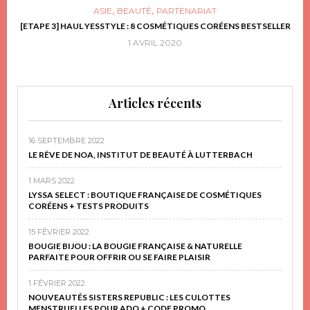
,
,
ASIE
BEAUTÉ
PARTENARIAT
FRIR
[ETAPE 3] HAUL YESSTYLE : 8 COSMÉTIQUES CORÉENS BESTSELLER
D
1 AVRIL 2020
Articles récents
16 SEPTEMBRE 2022
LE RÊVE DE NOA, INSTITUT DE BEAUTÉ À LUTTERBACH
1 MARS 2022
LYSSA SELECT : BOUTIQUE FRANÇAISE DE COSMÉTIQUES
CORÉENS + TESTS PRODUITS
15 FÉVRIER 2022
BOUGIE BIJOU : LA BOUGIE FRANÇAISE & NATURELLE
PARFAITE POUR OFFRIR OU SE FAIRE PLAISIR
1 FÉVRIER 2022
NOUVEAUTÉS SISTERS REPUBLIC : LES CULOTTES
MENSTRUELLES POUR ADO + CODE PROMO