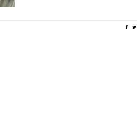
,
,
BEAUTÉ
LIFESTYLE
PARTENARIAT
DIY
J’AI TESTÉ LES CULOTTES MENSTRUELLES
DIY DE NOËL #4, LE SOS BROW
SISTERS REPUBLIC + CODE PROMO
GOURMAND À OFF
14 OCTOBRE 2020
20 DÉCEMBRE 20