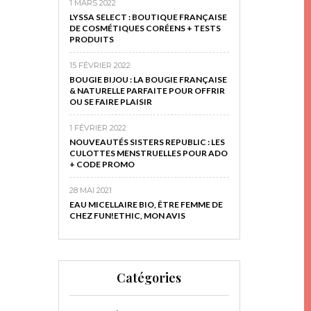
1 MARS 2022
LYSSA SELECT : BOUTIQUE FRANÇAISE
DE COSMÉTIQUES CORÉENS + TESTS
PRODUITS
15 FÉVRIER 2022
BOUGIE BIJOU : LA BOUGIE FRANÇAISE
& NATURELLE PARFAITE POUR OFFRIR
OU SE FAIRE PLAISIR
1 FÉVRIER 2022
NOUVEAUTÉS SISTERS REPUBLIC : LES
CULOTTES MENSTRUELLES POUR ADO
+ CODE PROMO
28 MAI 2021
EAU MICELLAIRE BIO, ÊTRE FEMME DE
CHEZ FUN!ETHIC, MON AVIS
Catégories