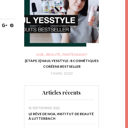
,
,
ASIE
BEAUTÉ
PARTENARIAT
NIES, LE BOCAL
[ETAPE 3] HAUL YESSTYLE : 8 COSMÉTIQUES
DIY DE NOËL #1
RIR
CORÉENS BESTSELLER
EN 
16
1 AVRIL 2020
29 N
Articles récents
16 SEPTEMBRE 2022
LE RÊVE DE NOA, INSTITUT DE BEAUTÉ
À LUTTERBACH