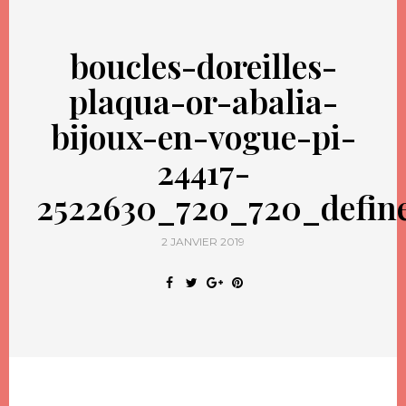
boucles-doreilles-
plaqua-or-abalia-
bijoux-en-vogue-pi-
24417-
2522630_720_720_defin
2 JANVIER 2019