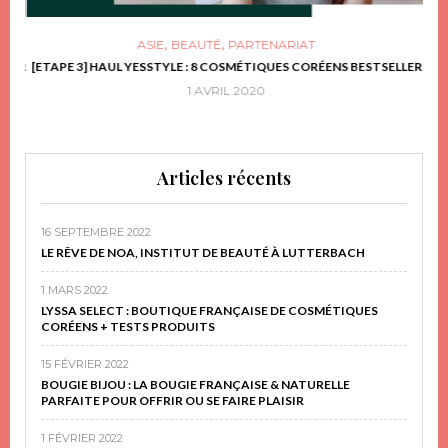
,
,
ASIE
BEAUTÉ
PARTENARIAT
FRIR
[ETAPE 3] HAUL YESSTYLE : 8 COSMÉTIQUES CORÉENS BESTSELLER
D
1 AVRIL 2020
Articles récents
16 SEPTEMBRE 2022
LE RÊVE DE NOA, INSTITUT DE BEAUTÉ À LUTTERBACH
1 MARS 2022
LYSSA SELECT : BOUTIQUE FRANÇAISE DE COSMÉTIQUES
CORÉENS + TESTS PRODUITS
15 FÉVRIER 2022
BOUGIE BIJOU : LA BOUGIE FRANÇAISE & NATURELLE
PARFAITE POUR OFFRIR OU SE FAIRE PLAISIR
1 FÉVRIER 2022