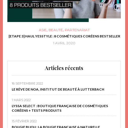
,
,
ASIE
BEAUTÉ
PARTENARIAT
FRIR
[ETAPE 3] HAUL YESSTYLE : 8 COSMÉTIQUES CORÉENS BESTSELLER
D
1 AVRIL 2020
Articles récents
16 SEPTEMBRE 2022
LE RÊVE DE NOA, INSTITUT DE BEAUTÉ À LUTTERBACH
1 MARS 2022
LYSSA SELECT : BOUTIQUE FRANÇAISE DE COSMÉTIQUES
CORÉENS + TESTS PRODUITS
15 FÉVRIER 2022
BOUGIE BIJOU : LA BOUGIE FRANÇAISE & NATURELLE