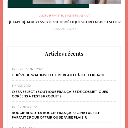
,
,
ASIE
BEAUTÉ
PARTENARIAT
FRIR
[ETAPE 3] HAUL YESSTYLE : 8 COSMÉTIQUES CORÉENS BESTSELLER
D
1 AVRIL 2020
Articles récents
16 SEPTEMBRE 2022
LE RÊVE DE NOA, INSTITUT DE BEAUTÉ À LUTTERBACH
1 MARS 2022
LYSSA SELECT : BOUTIQUE FRANÇAISE DE COSMÉTIQUES
CORÉENS + TESTS PRODUITS
15 FÉVRIER 2022
BOUGIE BIJOU : LA BOUGIE FRANÇAISE & NATURELLE
PARFAITE POUR OFFRIR OU SE FAIRE PLAISIR
1 FÉVRIER 2022