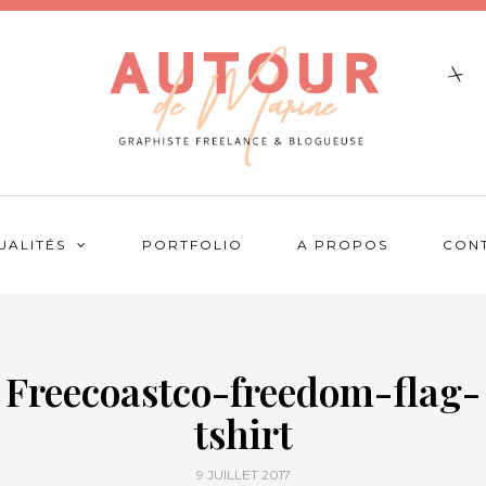
UALITÉS
PORTFOLIO
A PROPOS
CON
Freecoastco-freedom-flag-
tshirt
9 JUILLET 2017