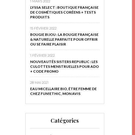
1 MARS 2022
LYSSA SELECT : BOUTIQUE FRANÇAISE
DE COSMÉTIQUES CORÉENS + TESTS
PRODUITS
15 FÉVRIER 2022
BOUGIE BIJOU : LA BOUGIE FRANÇAISE
& NATURELLE PARFAITE POUR OFFRIR
OU SE FAIRE PLAISIR
1 FÉVRIER 2022
NOUVEAUTÉS SISTERS REPUBLIC : LES
CULOTTES MENSTRUELLES POUR ADO
+ CODE PROMO
28 MAI 2021
EAU MICELLAIRE BIO, ÊTRE FEMME DE
CHEZ FUN!ETHIC, MON AVIS
Catégories