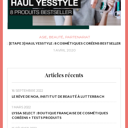
,
,
ASIE
BEAUTÉ
PARTENARIAT
FRIR
[ETAPE 3] HAUL YESSTYLE : 8 COSMÉTIQUES CORÉENS BESTSELLER
D
1 AVRIL 2020
Articles récents
16 SEPTEMBRE 2022
LE RÊVE DE NOA, INSTITUT DE BEAUTÉ À LUTTERBACH
1 MARS 2022
LYSSA SELECT : BOUTIQUE FRANÇAISE DE COSMÉTIQUES
CORÉENS + TESTS PRODUITS