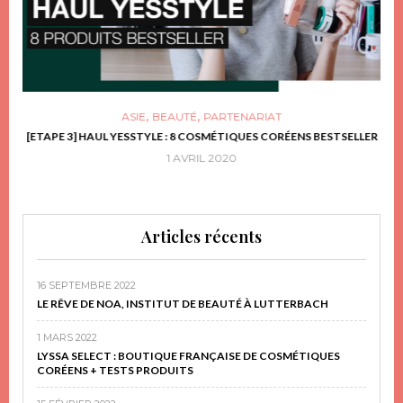
,
,
ASIE
BEAUTÉ
PARTENARIAT
FRIR
[ETAPE 3] HAUL YESSTYLE : 8 COSMÉTIQUES CORÉENS BESTSELLER
D
1 AVRIL 2020
Articles récents
16 SEPTEMBRE 2022
LE RÊVE DE NOA, INSTITUT DE BEAUTÉ À LUTTERBACH
1 MARS 2022
LYSSA SELECT : BOUTIQUE FRANÇAISE DE COSMÉTIQUES
CORÉENS + TESTS PRODUITS