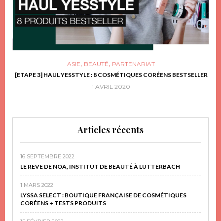
,
,
ASIE
BEAUTÉ
PARTENARIAT
FRIR
[ETAPE 3] HAUL YESSTYLE : 8 COSMÉTIQUES CORÉENS BESTSELLER
D
1 AVRIL 2020
Articles récents
16 SEPTEMBRE 2022
LE RÊVE DE NOA, INSTITUT DE BEAUTÉ À LUTTERBACH
1 MARS 2022
LYSSA SELECT : BOUTIQUE FRANÇAISE DE COSMÉTIQUES
CORÉENS + TESTS PRODUITS