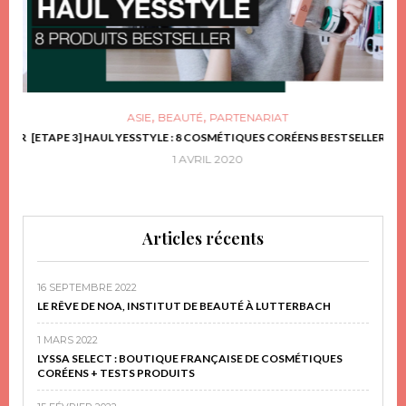
,
,
ASIE
BEAUTÉ
PARTENARIAT
FRIR
[ETAPE 3] HAUL YESSTYLE : 8 COSMÉTIQUES CORÉENS BESTSELLER
D
1 AVRIL 2020
Articles récents
16 SEPTEMBRE 2022
LE RÊVE DE NOA, INSTITUT DE BEAUTÉ À LUTTERBACH
1 MARS 2022
LYSSA SELECT : BOUTIQUE FRANÇAISE DE COSMÉTIQUES
CORÉENS + TESTS PRODUITS