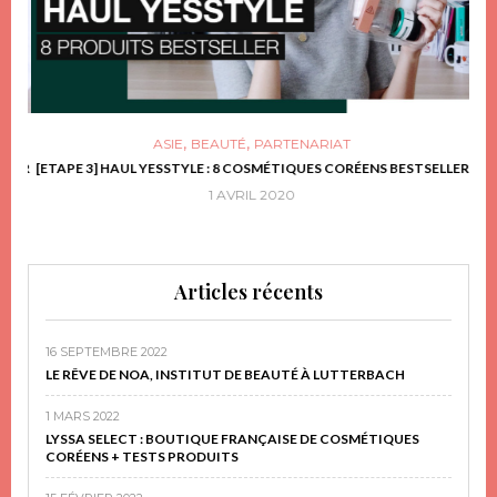
,
,
ASIE
BEAUTÉ
PARTENARIAT
FRIR
[ETAPE 3] HAUL YESSTYLE : 8 COSMÉTIQUES CORÉENS BESTSELLER
D
1 AVRIL 2020
Articles récents
16 SEPTEMBRE 2022
LE RÊVE DE NOA, INSTITUT DE BEAUTÉ À LUTTERBACH
1 MARS 2022
LYSSA SELECT : BOUTIQUE FRANÇAISE DE COSMÉTIQUES
CORÉENS + TESTS PRODUITS