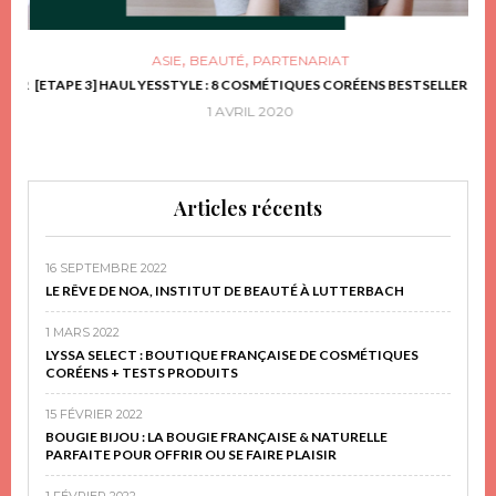
,
,
ASIE
BEAUTÉ
PARTENARIAT
FRIR
[ETAPE 3] HAUL YESSTYLE : 8 COSMÉTIQUES CORÉENS BESTSELLER
D
1 AVRIL 2020
Articles récents
16 SEPTEMBRE 2022
LE RÊVE DE NOA, INSTITUT DE BEAUTÉ À LUTTERBACH
1 MARS 2022
LYSSA SELECT : BOUTIQUE FRANÇAISE DE COSMÉTIQUES
CORÉENS + TESTS PRODUITS
15 FÉVRIER 2022
BOUGIE BIJOU : LA BOUGIE FRANÇAISE & NATURELLE
PARFAITE POUR OFFRIR OU SE FAIRE PLAISIR
1 FÉVRIER 2022