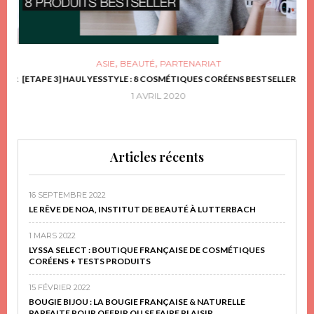
,
,
ASIE
BEAUTÉ
PARTENARIAT
FRIR
[ETAPE 3] HAUL YESSTYLE : 8 COSMÉTIQUES CORÉENS BESTSELLER
D
1 AVRIL 2020
Articles récents
16 SEPTEMBRE 2022
LE RÊVE DE NOA, INSTITUT DE BEAUTÉ À LUTTERBACH
1 MARS 2022
LYSSA SELECT : BOUTIQUE FRANÇAISE DE COSMÉTIQUES
CORÉENS + TESTS PRODUITS
15 FÉVRIER 2022
BOUGIE BIJOU : LA BOUGIE FRANÇAISE & NATURELLE
PARFAITE POUR OFFRIR OU SE FAIRE PLAISIR