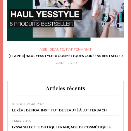
,
,
ASIE
BEAUTÉ
PARTENARIAT
FRIR
[ETAPE 3] HAUL YESSTYLE : 8 COSMÉTIQUES CORÉENS BESTSELLER
D
1 AVRIL 2020
Articles récents
16 SEPTEMBRE 2022
LE RÊVE DE NOA, INSTITUT DE BEAUTÉ À LUTTERBACH
1 MARS 2022
LYSSA SELECT : BOUTIQUE FRANÇAISE DE COSMÉTIQUES