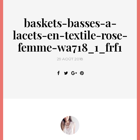
baskets-basses-a-
lacets-en-textile-rose-
femme-wa718_1_frf1
29 AOÛT 2018