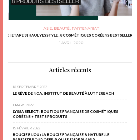
,
,
ASIE
BEAUTÉ
PARTENARIAT
FRIR
[ETAPE 3] HAUL YESSTYLE : 8 COSMÉTIQUES CORÉENS BESTSELLER
D
1 AVRIL 2020
Articles récents
16 SEPTEMBRE 2022
LE RÊVE DE NOA, INSTITUT DE BEAUTÉ À LUTTERBACH
1 MARS 2022
LYSSA SELECT : BOUTIQUE FRANÇAISE DE COSMÉTIQUES
CORÉENS + TESTS PRODUITS
15 FÉVRIER 2022
BOUGIE BIJOU : LA BOUGIE FRANÇAISE & NATURELLE
PARFAITE POUR OFFRIR OU SE FAIRE PLAISIR