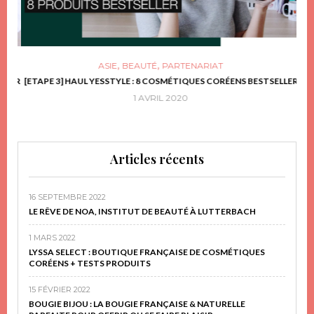
,
,
ASIE
BEAUTÉ
PARTENARIAT
FRIR
[ETAPE 3] HAUL YESSTYLE : 8 COSMÉTIQUES CORÉENS BESTSELLER
D
1 AVRIL 2020
Articles récents
16 SEPTEMBRE 2022
LE RÊVE DE NOA, INSTITUT DE BEAUTÉ À LUTTERBACH
1 MARS 2022
LYSSA SELECT : BOUTIQUE FRANÇAISE DE COSMÉTIQUES
CORÉENS + TESTS PRODUITS
15 FÉVRIER 2022
BOUGIE BIJOU : LA BOUGIE FRANÇAISE & NATURELLE