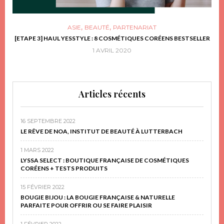
,
,
ASIE
BEAUTÉ
PARTENARIAT
FRIR
[ETAPE 3] HAUL YESSTYLE : 8 COSMÉTIQUES CORÉENS BESTSELLER
D
1 AVRIL 2020
Articles récents
16 SEPTEMBRE 2022
LE RÊVE DE NOA, INSTITUT DE BEAUTÉ À LUTTERBACH
1 MARS 2022
LYSSA SELECT : BOUTIQUE FRANÇAISE DE COSMÉTIQUES
CORÉENS + TESTS PRODUITS
15 FÉVRIER 2022
BOUGIE BIJOU : LA BOUGIE FRANÇAISE & NATURELLE
PARFAITE POUR OFFRIR OU SE FAIRE PLAISIR
1 FÉVRIER 2022