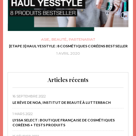
,
,
ASIE
BEAUTÉ
PARTENARIAT
FRIR
[ETAPE 3] HAUL YESSTYLE : 8 COSMÉTIQUES CORÉENS BESTSELLER
D
1 AVRIL 2020
Articles récents
16 SEPTEMBRE 2022
LE RÊVE DE NOA, INSTITUT DE BEAUTÉ À LUTTERBACH
1 MARS 2022
LYSSA SELECT : BOUTIQUE FRANÇAISE DE COSMÉTIQUES
CORÉENS + TESTS PRODUITS