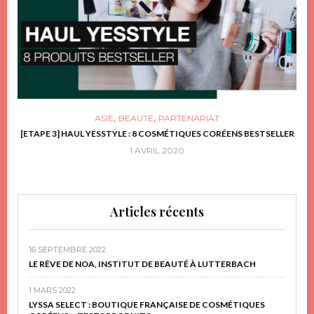
,
,
ASIE
BEAUTÉ
PARTENARIAT
FRIR
[ETAPE 3] HAUL YESSTYLE : 8 COSMÉTIQUES CORÉENS BESTSELLER
D
1 AVRIL 2020
Articles récents
16 SEPTEMBRE 2022
LE RÊVE DE NOA, INSTITUT DE BEAUTÉ À LUTTERBACH
1 MARS 2022
LYSSA SELECT : BOUTIQUE FRANÇAISE DE COSMÉTIQUES