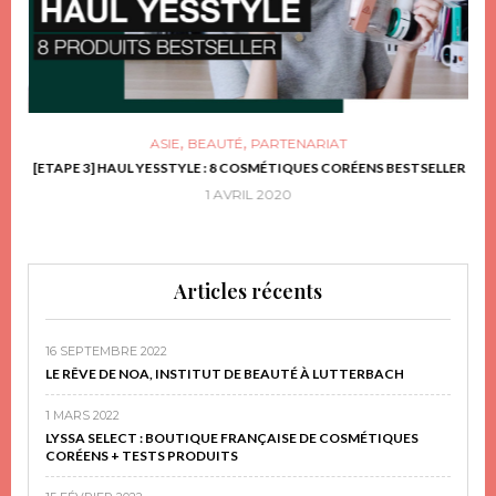
,
,
ASIE
BEAUTÉ
PARTENARIAT
FRIR
[ETAPE 3] HAUL YESSTYLE : 8 COSMÉTIQUES CORÉENS BESTSELLER
D
1 AVRIL 2020
Articles récents
16 SEPTEMBRE 2022
LE RÊVE DE NOA, INSTITUT DE BEAUTÉ À LUTTERBACH
1 MARS 2022
LYSSA SELECT : BOUTIQUE FRANÇAISE DE COSMÉTIQUES
CORÉENS + TESTS PRODUITS