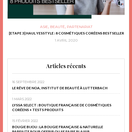
,
,
ASIE
BEAUTÉ
PARTENARIAT
FRIR
[ETAPE 3] HAUL YESSTYLE : 8 COSMÉTIQUES CORÉENS BESTSELLER
D
1 AVRIL 2020
Articles récents
16 SEPTEMBRE 2022
LE RÊVE DE NOA, INSTITUT DE BEAUTÉ À LUTTERBACH
1 MARS 2022
LYSSA SELECT : BOUTIQUE FRANÇAISE DE COSMÉTIQUES
CORÉENS + TESTS PRODUITS
15 FÉVRIER 2022
BOUGIE BIJOU : LA BOUGIE FRANÇAISE & NATURELLE
PARFAITE POUR OFFRIR OU SE FAIRE PLAISIR