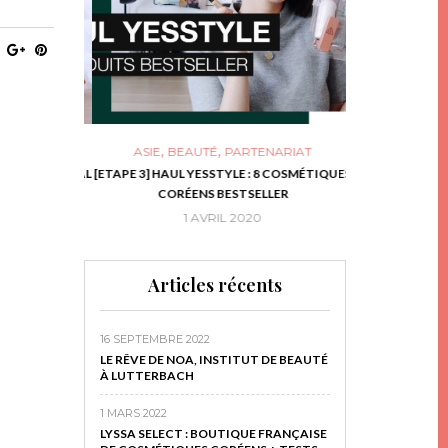
,
,
ASIE
BEAUTÉ
PARTENARIAT
NIES, LE BOCAL
[ETAPE 3] HAUL YESSTYLE : 8 COSMÉTIQUES
DIY DE NOËL #1
RIR
CORÉENS BESTSELLER
EN 
16
1 AVRIL 2020
29 N
Articles récents
16 SEPTEMBRE 2022
LE RÊVE DE NOA, INSTITUT DE BEAUTÉ
À LUTTERBACH
1 MARS 2022
LYSSA SELECT : BOUTIQUE FRANÇAISE