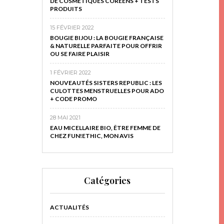
DE COSMÉTIQUES CORÉENS + TESTS
PRODUITS
15 FÉVRIER 2022
BOUGIE BIJOU : LA BOUGIE FRANÇAISE
& NATURELLE PARFAITE POUR OFFRIR
OU SE FAIRE PLAISIR
1 FÉVRIER 2022
NOUVEAUTÉS SISTERS REPUBLIC : LES
CULOTTES MENSTRUELLES POUR ADO
+ CODE PROMO
28 MAI 2021
EAU MICELLAIRE BIO, ÊTRE FEMME DE
CHEZ FUN!ETHIC, MON AVIS
Catégories
ACTUALITÉS