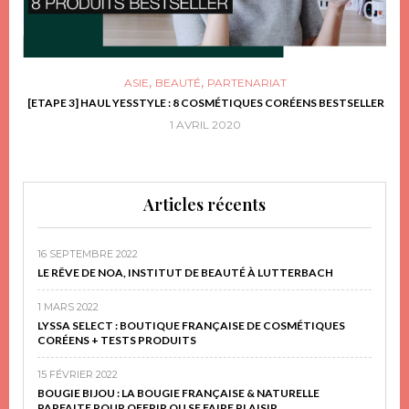
,
,
ASIE
BEAUTÉ
PARTENARIAT
FRIR
[ETAPE 3] HAUL YESSTYLE : 8 COSMÉTIQUES CORÉENS BESTSELLER
D
1 AVRIL 2020
Articles récents
16 SEPTEMBRE 2022
LE RÊVE DE NOA, INSTITUT DE BEAUTÉ À LUTTERBACH
1 MARS 2022
LYSSA SELECT : BOUTIQUE FRANÇAISE DE COSMÉTIQUES
CORÉENS + TESTS PRODUITS
15 FÉVRIER 2022
BOUGIE BIJOU : LA BOUGIE FRANÇAISE & NATURELLE
PARFAITE POUR OFFRIR OU SE FAIRE PLAISIR