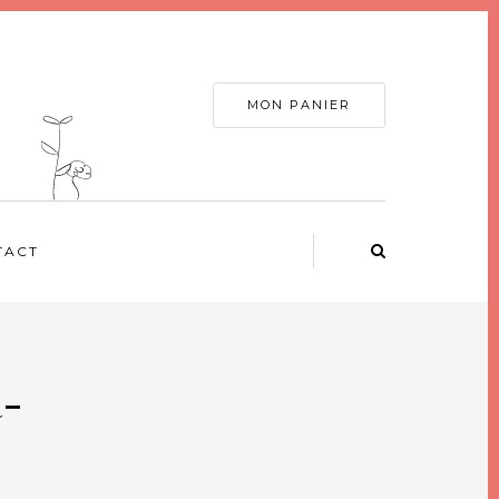
MON PANIER
TACT
à-