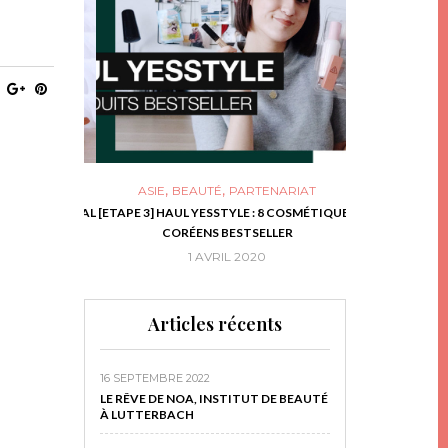
,
,
ASIE
BEAUTÉ
PARTENARIAT
NIES, LE BOCAL
[ETAPE 3] HAUL YESSTYLE : 8 COSMÉTIQUES
DIY DE NOËL #1
RIR
CORÉENS BESTSELLER
EN 
16
1 AVRIL 2020
29 N
Articles récents
16 SEPTEMBRE 2022
LE RÊVE DE NOA, INSTITUT DE BEAUTÉ
À LUTTERBACH