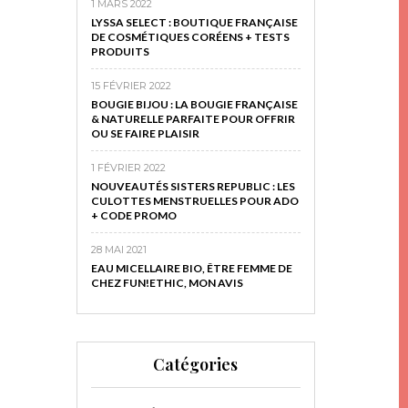
1 MARS 2022
LYSSA SELECT : BOUTIQUE FRANÇAISE
DE COSMÉTIQUES CORÉENS + TESTS
PRODUITS
15 FÉVRIER 2022
BOUGIE BIJOU : LA BOUGIE FRANÇAISE
& NATURELLE PARFAITE POUR OFFRIR
OU SE FAIRE PLAISIR
1 FÉVRIER 2022
NOUVEAUTÉS SISTERS REPUBLIC : LES
CULOTTES MENSTRUELLES POUR ADO
+ CODE PROMO
28 MAI 2021
EAU MICELLAIRE BIO, ÊTRE FEMME DE
CHEZ FUN!ETHIC, MON AVIS
Catégories