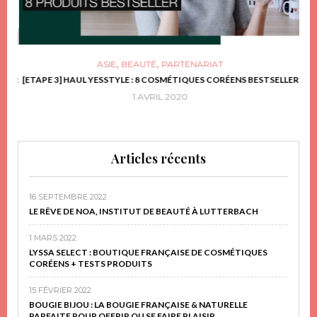
,
,
ASIE
BEAUTÉ
PARTENARIAT
FRIR
[ETAPE 3] HAUL YESSTYLE : 8 COSMÉTIQUES CORÉENS BESTSELLER
D
1 AVRIL 2020
Articles récents
16 SEPTEMBRE 2022
LE RÊVE DE NOA, INSTITUT DE BEAUTÉ À LUTTERBACH
1 MARS 2022
LYSSA SELECT : BOUTIQUE FRANÇAISE DE COSMÉTIQUES
CORÉENS + TESTS PRODUITS
15 FÉVRIER 2022
BOUGIE BIJOU : LA BOUGIE FRANÇAISE & NATURELLE
PARFAITE POUR OFFRIR OU SE FAIRE PLAISIR