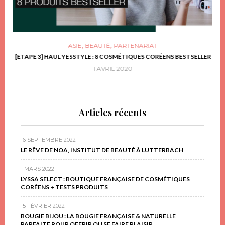
,
,
ASIE
BEAUTÉ
PARTENARIAT
FRIR
[ETAPE 3] HAUL YESSTYLE : 8 COSMÉTIQUES CORÉENS BESTSELLER
D
1 AVRIL 2020
Articles récents
16 SEPTEMBRE 2022
LE RÊVE DE NOA, INSTITUT DE BEAUTÉ À LUTTERBACH
1 MARS 2022
LYSSA SELECT : BOUTIQUE FRANÇAISE DE COSMÉTIQUES
CORÉENS + TESTS PRODUITS
15 FÉVRIER 2022
BOUGIE BIJOU : LA BOUGIE FRANÇAISE & NATURELLE
PARFAITE POUR OFFRIR OU SE FAIRE PLAISIR