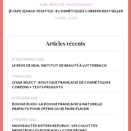
,
,
ASIE
BEAUTÉ
PARTENARIAT
FRIR
[ETAPE 3] HAUL YESSTYLE : 8 COSMÉTIQUES CORÉENS BESTSELLER
D
1 AVRIL 2020
Articles récents
16 SEPTEMBRE 2022
LE RÊVE DE NOA, INSTITUT DE BEAUTÉ À LUTTERBACH
1 MARS 2022
LYSSA SELECT : BOUTIQUE FRANÇAISE DE COSMÉTIQUES
CORÉENS + TESTS PRODUITS
15 FÉVRIER 2022
BOUGIE BIJOU : LA BOUGIE FRANÇAISE & NATURELLE
PARFAITE POUR OFFRIR OU SE FAIRE PLAISIR
1 FÉVRIER 2022
NOUVEAUTÉS SISTERS REPUBLIC : LES CULOTTES
MENSTRUELLES POUR ADO + CODE PROMO