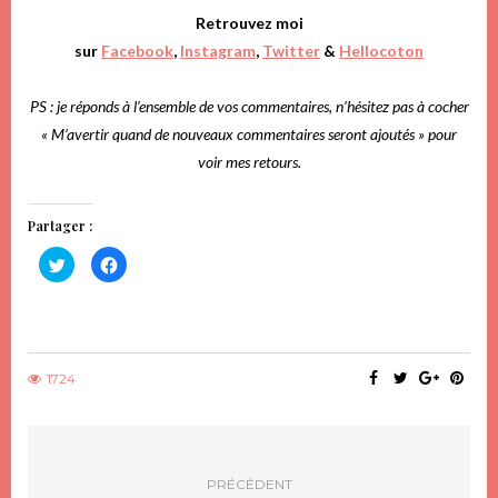
Retrouvez moi
sur
Facebook
,
Instagram
,
Twitter
&
Hellocoton
PS : je réponds à l’ensemble de vos commentaires, n’hésitez pas à cocher
« M’avertir quand de nouveaux commentaires seront ajoutés » pour
voir mes retours.
Partager :
Cliquez
Cliquez
pour
pour
partager
partager
sur
sur
Twitter(ouvre
Facebook(ouvre
dans
dans
une
une
nouvelle
nouvelle
fenêtre)
fenêtre)
1724
PRÉCÉDENT