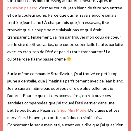
s’introduit dans mon dressing au fur et à mesure. Après le
pantalon palazzo
, c’est au tour du jean blanc de faire son entrée
et de la couleur jaune. Parce que oui, je n’avais encore jamais
tenté le jean blanc ! À chaque fois que j’en essayais, il se
trouvait que la coupe ne me plaisait pas et qu’il était
transparent. Finalement, j’ai fini par trouver mon coup de coeur
sur le site de Stradivarius, une coupe super taille haute, parfaite
avec les crop-top de l’été et pas du tout transparent ! La
culotte rose flashy passe crème
Sur la même commande Stradivarius, j’y ai trouvé ce petit top
jaune à dentelle, que j’imaginais parfaitement avec ce jean blanc.
Je ne saurais même pas quoi vous dire de plus tellement je
l’adore ! Pour ce qui est des accessoires, on retrouve ces
sandales compensées que j’ai trouvé l’été dernier dans une
petite boutique à Pezenas,
Shop Mini Mode
. De vraies petites
merveilles ! Et avec, un petit sac à dos en simili cuir…
Concernant le sac à main été, autant vous dire que j’ai quasi rien