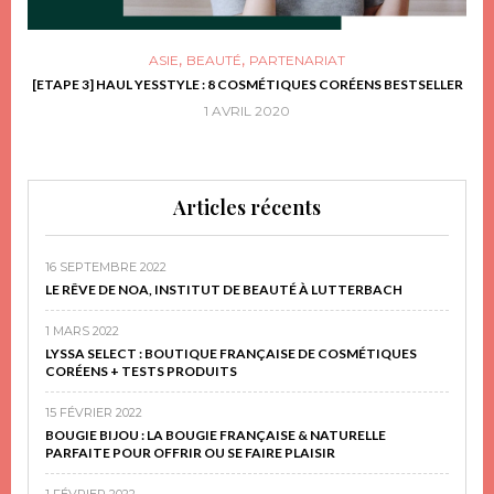
,
,
ASIE
BEAUTÉ
PARTENARIAT
FRIR
[ETAPE 3] HAUL YESSTYLE : 8 COSMÉTIQUES CORÉENS BESTSELLER
D
1 AVRIL 2020
Articles récents
16 SEPTEMBRE 2022
LE RÊVE DE NOA, INSTITUT DE BEAUTÉ À LUTTERBACH
1 MARS 2022
LYSSA SELECT : BOUTIQUE FRANÇAISE DE COSMÉTIQUES
CORÉENS + TESTS PRODUITS
15 FÉVRIER 2022
BOUGIE BIJOU : LA BOUGIE FRANÇAISE & NATURELLE
PARFAITE POUR OFFRIR OU SE FAIRE PLAISIR
1 FÉVRIER 2022