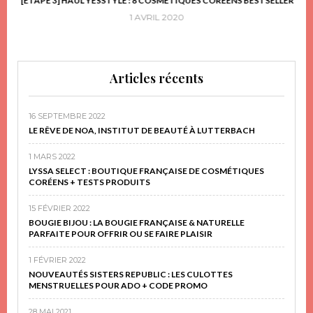
FRIR
[ETAPE 3] HAUL YESSTYLE : 8 COSMÉTIQUES CORÉENS BESTSELLER
D
1 AVRIL 2020
Articles récents
16 SEPTEMBRE 2022
LE RÊVE DE NOA, INSTITUT DE BEAUTÉ À LUTTERBACH
1 MARS 2022
LYSSA SELECT : BOUTIQUE FRANÇAISE DE COSMÉTIQUES
CORÉENS + TESTS PRODUITS
15 FÉVRIER 2022
BOUGIE BIJOU : LA BOUGIE FRANÇAISE & NATURELLE
PARFAITE POUR OFFRIR OU SE FAIRE PLAISIR
1 FÉVRIER 2022
NOUVEAUTÉS SISTERS REPUBLIC : LES CULOTTES
MENSTRUELLES POUR ADO + CODE PROMO
28 MAI 2021