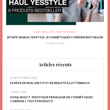
,
,
ASIE
BEAUTÉ
PARTENARIAT
FRIR
[ETAPE 3] HAUL YESSTYLE : 8 COSMÉTIQUES CORÉENS BESTSELLER
D
1 AVRIL 2020
Articles récents
16 SEPTEMBRE 2022
LE RÊVE DE NOA, INSTITUT DE BEAUTÉ À LUTTERBACH
1 MARS 2022
LYSSA SELECT : BOUTIQUE FRANÇAISE DE COSMÉTIQUES
CORÉENS + TESTS PRODUITS