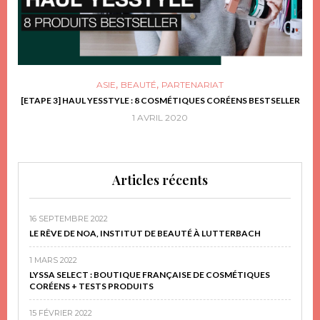
,
,
ASIE
BEAUTÉ
PARTENARIAT
FRIR
[ETAPE 3] HAUL YESSTYLE : 8 COSMÉTIQUES CORÉENS BESTSELLER
D
1 AVRIL 2020
Articles récents
16 SEPTEMBRE 2022
LE RÊVE DE NOA, INSTITUT DE BEAUTÉ À LUTTERBACH
1 MARS 2022
LYSSA SELECT : BOUTIQUE FRANÇAISE DE COSMÉTIQUES
CORÉENS + TESTS PRODUITS
15 FÉVRIER 2022