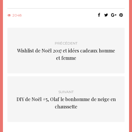
dans
dans
une
une
nouvelle
nouvelle
fenêtre)
fenêtre)
2048
PRÉCÉDENT
Wishlist de Noël 2017 et idées cadeaux homme
et femme
SUIVANT
DIY de Noël #5, Olaf le bonhomme de neige en
chaussette