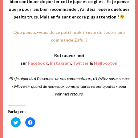
bien continuer de porter cette jupe et ce gilet ! Et je pense
que je pourrais bien recommander, j’ai déjà repéré quelques
petits trucs. Mais en faisant encore plus attention !
Que pensez-vous de ce petit look ? Envie de tester une
commande Zaful ?
Retrouvez moi
sur
Facebook
,
Instagram
,
Twitter
&
Hellocoton
PS : je réponds à l’ensemble de vos commentaires, n’hésitez pas à cocher
« M’avertir quand de nouveaux commentaires seront ajoutés » pour
voir mes retours.
Partager :
Cliquez
Cliquez
pour
pour
partager
partager
sur
sur
Twitter(ouvre
Facebook(ouvre