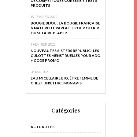
DE COSMÉTIQUES CORÉENS + TESTS
PRODUITS
15 FÉVRIER 2022
BOUGIE BIJOU : LA BOUGIE FRANÇAISE
& NATURELLE PARFAITE POUR OFFRIR
OU SE FAIRE PLAISIR
1 FÉVRIER 2022
NOUVEAUTÉS SISTERS REPUBLIC : LES
CULOTTES MENSTRUELLES POUR ADO
+ CODE PROMO
28 MAI 2021
EAU MICELLAIRE BIO, ÊTRE FEMME DE
CHEZ FUN!ETHIC, MON AVIS
Catégories
ACTUALITÉS