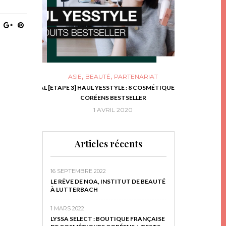
,
,
ASIE
BEAUTÉ
PARTENARIAT
NIES, LE BOCAL
[ETAPE 3] HAUL YESSTYLE : 8 COSMÉTIQUES
DIY DE NOËL #1
RIR
CORÉENS BESTSELLER
EN 
16
1 AVRIL 2020
29 N
Articles récents
16 SEPTEMBRE 2022
LE RÊVE DE NOA, INSTITUT DE BEAUTÉ
À LUTTERBACH
1 MARS 2022
LYSSA SELECT : BOUTIQUE FRANÇAISE