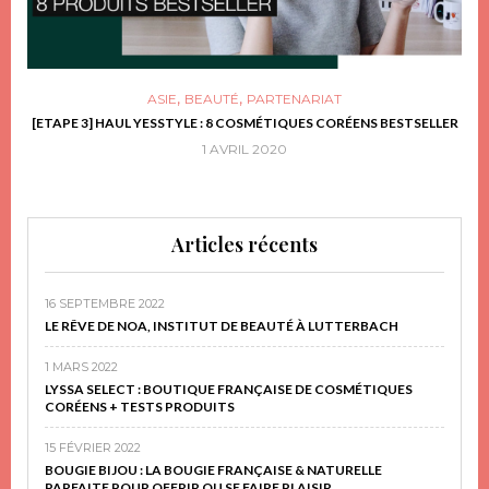
,
,
ASIE
BEAUTÉ
PARTENARIAT
FRIR
[ETAPE 3] HAUL YESSTYLE : 8 COSMÉTIQUES CORÉENS BESTSELLER
D
1 AVRIL 2020
Articles récents
16 SEPTEMBRE 2022
LE RÊVE DE NOA, INSTITUT DE BEAUTÉ À LUTTERBACH
1 MARS 2022
LYSSA SELECT : BOUTIQUE FRANÇAISE DE COSMÉTIQUES
CORÉENS + TESTS PRODUITS
15 FÉVRIER 2022
BOUGIE BIJOU : LA BOUGIE FRANÇAISE & NATURELLE
PARFAITE POUR OFFRIR OU SE FAIRE PLAISIR