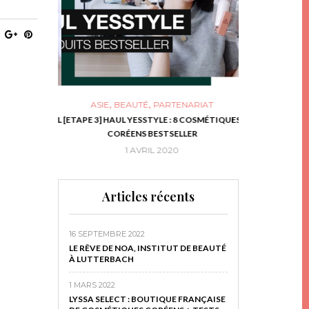
,
,
ASIE
BEAUTÉ
PARTENARIAT
NIES, LE BOCAL
[ETAPE 3] HAUL YESSTYLE : 8 COSMÉTIQUES
DIY DE NOËL #1
RIR
CORÉENS BESTSELLER
EN 
16
1 AVRIL 2020
29 N
Articles récents
16 SEPTEMBRE 2022
LE RÊVE DE NOA, INSTITUT DE BEAUTÉ
À LUTTERBACH
1 MARS 2022
LYSSA SELECT : BOUTIQUE FRANÇAISE