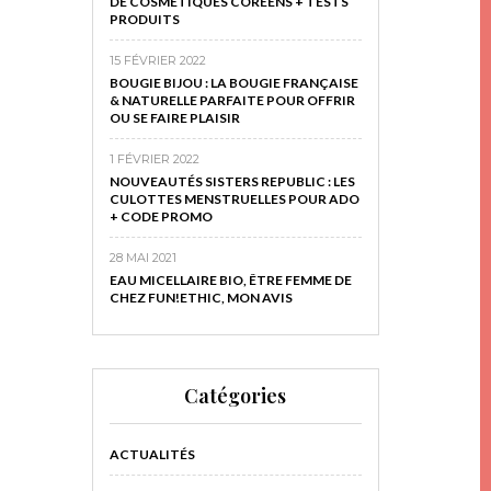
DE COSMÉTIQUES CORÉENS + TESTS
PRODUITS
15 FÉVRIER 2022
BOUGIE BIJOU : LA BOUGIE FRANÇAISE
& NATURELLE PARFAITE POUR OFFRIR
OU SE FAIRE PLAISIR
1 FÉVRIER 2022
NOUVEAUTÉS SISTERS REPUBLIC : LES
CULOTTES MENSTRUELLES POUR ADO
+ CODE PROMO
28 MAI 2021
EAU MICELLAIRE BIO, ÊTRE FEMME DE
CHEZ FUN!ETHIC, MON AVIS
Catégories
ACTUALITÉS