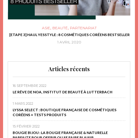
,
,
ASIE
BEAUTÉ
PARTENARIAT
FRIR
[ETAPE 3] HAUL YESSTYLE : 8 COSMÉTIQUES CORÉENS BESTSELLER
D
1 AVRIL 2020
Articles récents
16 SEPTEMBRE 2022
LE RÊVE DE NOA, INSTITUT DE BEAUTÉ À LUTTERBACH
1 MARS 2022
LYSSA SELECT : BOUTIQUE FRANÇAISE DE COSMÉTIQUES
CORÉENS + TESTS PRODUITS
15 FÉVRIER 2022
BOUGIE BIJOU : LA BOUGIE FRANÇAISE & NATURELLE
PARFAITE POUR OFFRIR OU SE FAIRE PLAISIR