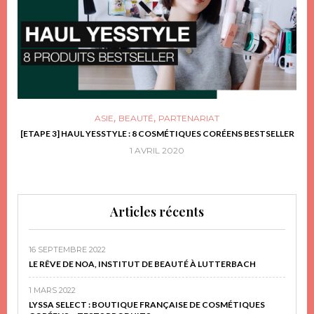
,
,
ASIE
BEAUTÉ
PARTENARIAT
FRIR
[ETAPE 3] HAUL YESSTYLE : 8 COSMÉTIQUES CORÉENS BESTSELLER
D
1 AVRIL 2020
Articles récents
16 SEPTEMBRE 2022
LE RÊVE DE NOA, INSTITUT DE BEAUTÉ À LUTTERBACH
1 MARS 2022
LYSSA SELECT : BOUTIQUE FRANÇAISE DE COSMÉTIQUES