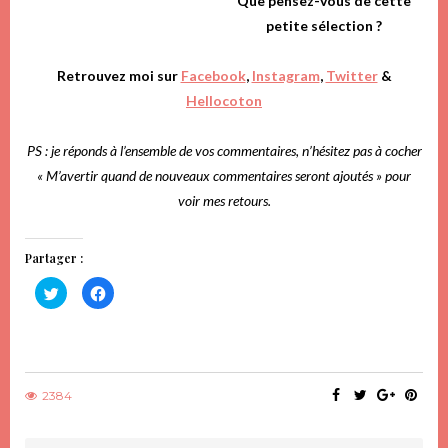
Que pensez-vous de cette
petite sélection ?
Retrouvez moi sur
Facebook
,
Instagram
,
Twitter
&
Hellocoton
PS : je réponds à l’ensemble de vos commentaires, n’hésitez pas à cocher
« M’avertir quand de nouveaux commentaires seront ajoutés » pour
voir mes retours.
Partager :
Cliquez
Cliquez
pour
pour
partager
partager
sur
sur
Twitter(ouvre
Facebook(ouvre
dans
dans
une
une
nouvelle
nouvelle
fenêtre)
fenêtre)
2384