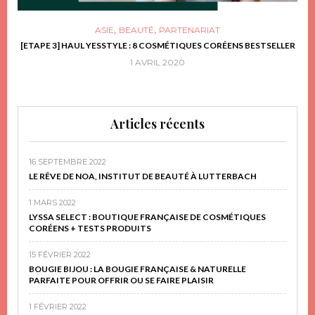
,
,
ASIE
BEAUTÉ
PARTENARIAT
FRIR
[ETAPE 3] HAUL YESSTYLE : 8 COSMÉTIQUES CORÉENS BESTSELLER
D
1 AVRIL 2020
Articles récents
16 SEPTEMBRE 2022
LE RÊVE DE NOA, INSTITUT DE BEAUTÉ À LUTTERBACH
1 MARS 2022
LYSSA SELECT : BOUTIQUE FRANÇAISE DE COSMÉTIQUES
CORÉENS + TESTS PRODUITS
15 FÉVRIER 2022
BOUGIE BIJOU : LA BOUGIE FRANÇAISE & NATURELLE
PARFAITE POUR OFFRIR OU SE FAIRE PLAISIR
1 FÉVRIER 2022