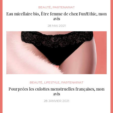
,
BEAUTÉ
PARTENARIAT
Eau micellaire bio, Être femme de chez Fun!Ethic, mon
avis
28 MAI 2021
,
,
BEAUTÉ
LIFESTYLE
PARTENARIAT
Pourprées les culottes menstruelles françaises, mon
avis
28 JANVIER 2021