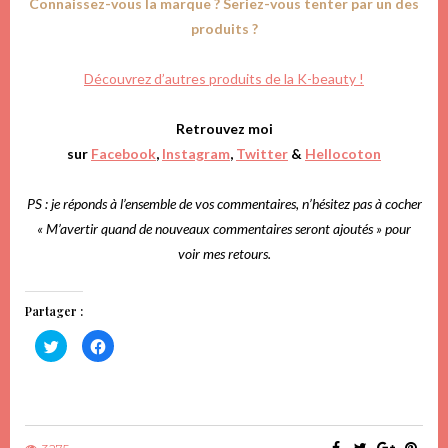
Connaissez-vous la marque ? Seriez-vous tenter par un des
produits ?
Découvrez d’autres produits de la K-beauty !
Retrouvez moi
sur
Facebook
,
Instagram
,
Twitter
&
Hellocoton
PS : je réponds à l’ensemble de vos commentaires, n’hésitez pas à cocher
« M’avertir quand de nouveaux commentaires seront ajoutés » pour
voir mes retours.
Partager :
Cliquez
Cliquez
pour
pour
partager
partager
sur
sur
Twitter(ouvre
Facebook(ouvre
dans
dans
une
une
nouvelle
nouvelle
fenêtre)
fenêtre)