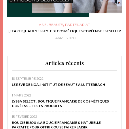
,
,
ASIE
BEAUTÉ
PARTENARIAT
FRIR
[ETAPE 3] HAUL YESSTYLE : 8 COSMÉTIQUES CORÉENS BESTSELLER
D
1 AVRIL 2020
Articles récents
16 SEPTEMBRE 2022
LE RÊVE DE NOA, INSTITUT DE BEAUTÉ À LUTTERBACH
1 MARS 2022
LYSSA SELECT : BOUTIQUE FRANÇAISE DE COSMÉTIQUES
CORÉENS + TESTS PRODUITS
15 FÉVRIER 2022
BOUGIE BIJOU : LA BOUGIE FRANÇAISE & NATURELLE
PARFAITE POUR OFFRIR OU SE FAIRE PLAISIR