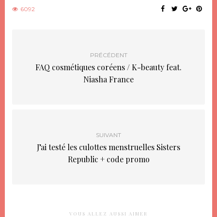
fenêtre)
fenêtre)
6092
PRÉCÉDENT
FAQ cosmétiques coréens / K-beauty feat.
Niasha France
SUIVANT
J’ai testé les culottes menstruelles Sisters
Republic + code promo
VOUS ALLEZ AUSSI AIMER