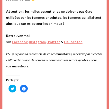
Attention : les huiles essentielles ne doivent pas être
utilisées par les femmes enceintes, les femmes qui allaitent,
ainsi que sur et autour les animaux !
Retrouvez moi
sur
Facebook
,
Instagram
,
Twitter
&
Hellocoton
PS : je réponds à l’ensemble de vos commentaires, n’hésitez pas à cocher
« M’avertir quand de nouveaux commentaires seront ajoutés » pour
voir mes retours.
Partager :
Cliquez
Cliquez
pour
pour
partager
partager
sur
sur
Twitter(ouvre
Facebook(ouvre
dans
dans
une
une
nouvelle
nouvelle