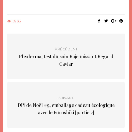
sur
sur
Twitter(ouvre
Facebook(ouvre
dans
dans
une
une
nouvelle
nouvelle
fenêtre)
fenêtre)
6968
PRÉCÉDENT
Phyderma, test du soin Rajeunissant Regard
Caviar
SUIVANT
DIY de Noël #9, emballage cadeau écologique
avec le Furoshiki [partie 2]