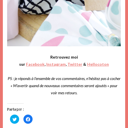
Retrouvez moi
sur
Facebook
,
Instagram
,
Twitter
&
Hellocoton
PS : je réponds à l’ensemble de vos commentaires, n’hésitez pas à cocher
« M’avertir quand de nouveaux commentaires seront ajoutés » pour
voir mes retours.
Partager :
Cliquez
Cliquez
pour
pour
partager
partager