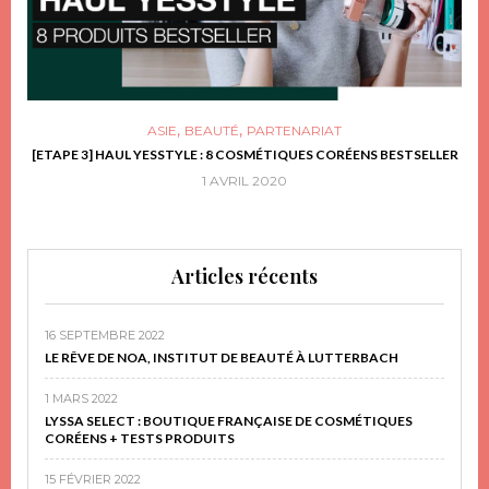
,
,
ASIE
BEAUTÉ
PARTENARIAT
FRIR
[ETAPE 3] HAUL YESSTYLE : 8 COSMÉTIQUES CORÉENS BESTSELLER
D
1 AVRIL 2020
Articles récents
16 SEPTEMBRE 2022
LE RÊVE DE NOA, INSTITUT DE BEAUTÉ À LUTTERBACH
1 MARS 2022
LYSSA SELECT : BOUTIQUE FRANÇAISE DE COSMÉTIQUES
CORÉENS + TESTS PRODUITS
15 FÉVRIER 2022